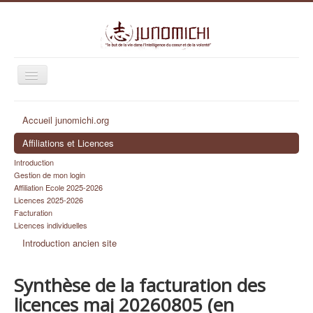
Basculer
la
navigation
Succès script complet !
Accueil junomichi.org
Identifiant
Affiliations et Licences
Mot de passe
Introduction
Se souvenir de moi
Gestion de mon login
Affiliation Ecole 2025-2026
Connexion
Licences 2025-2026
Facturation
Identifiant oublié ?
Licences individuelles
Mot de passe oublié ?
Introduction ancien site
Synthèse de la facturation des
licences maj 20260805 (en