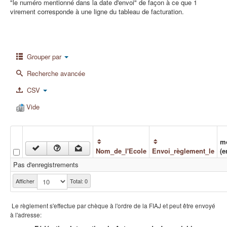
"le numéro mentionné dans la date d'envoi" de façon à ce que 1
virement corresponde à une ligne du tableau de facturation.
Grouper par
Recherche avancée
CSV
Vide
m
Nom_de_l'Ecole
Envoi_règlement_le
(e
Pas d'enregistrements
Afficher
Total: 0
Le règlement s'effectue par chèque à l'ordre de la FIAJ et peut être envoyé
à l'adresse: