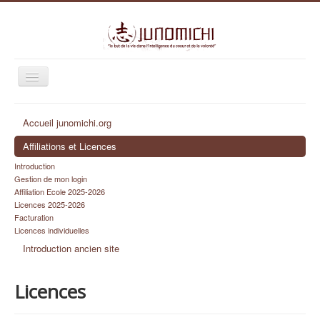
Basculer
la
navigation
Identifiant
Accueil junomichi.org
Mot de passe
Affiliations et Licences
Se souvenir de moi
Introduction
Gestion de mon login
Connexion
Affiliation Ecole 2025-2026
Licences 2025-2026
Identifiant oublié ?
Facturation
Mot de passe oublié ?
Licences individuelles
Introduction ancien site
Licences